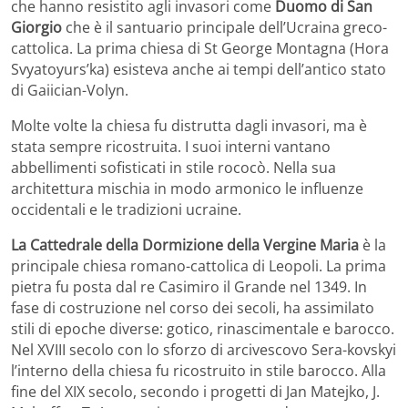
che hanno resistito agli invasori come
Duomo di San
Giorgio
che è il santuario principale dell’Ucraina greco-
cattolica. La prima chiesa di St George Montagna (Hora
Svyatoyurs’ka) esisteva anche ai tempi dell’antico stato
di Gaiician-Volyn.
Molte volte la chiesa fu distrutta dagli invasori, ma è
stata sempre ricostruita. I suoi interni vantano
abbellimenti sofisticati in stile rococò. Nella sua
architettura mischia in modo armonico le influenze
occidentali e le tradizioni ucraine.
La Cattedrale della Dormizione della Vergine Maria
è la
principale chiesa romano-cattolica di Leopoli. La prima
pietra fu posta dal re Casimiro il Grande nel 1349. In
fase di costruzione nel corso dei secoli, ha assimilato
stili di epoche diverse: gotico, rinascimentale e barocco.
Nel XVIII secolo con lo sforzo di arcivescovo Sera-kovskyi
l’interno della chiesa fu ricostruito in stile barocco. Alla
fine del XIX secolo, secondo i progetti di Jan Matejko, J.