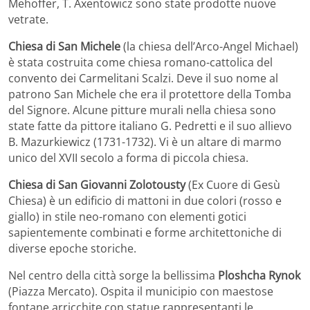
Mehoffer, T. Axentowicz sono state prodotte nuove
vetrate.
Chiesa di San Michele
(la chiesa dell’Arco-Angel Michael)
è stata costruita come chiesa romano-cattolica del
convento dei Carmelitani Scalzi. Deve il suo nome al
patrono San Michele che era il protettore della Tomba
del Signore. Alcune pitture murali nella chiesa sono
state fatte da pittore italiano G. Pedretti e il suo allievo
B. Mazurkiewicz (1731-1732). Vi è un altare di marmo
unico del XVII secolo a forma di piccola chiesa.
Chiesa di San Giovanni Zolotousty
(Ex Cuore di Gesù
Chiesa) è un edificio di mattoni in due colori (rosso e
giallo) in stile neo-romano con elementi gotici
sapientemente combinati e forme architettoniche di
diverse epoche storiche.
Nel centro della città sorge la bellissima
Ploshcha Rynok
(Piazza Mercato). Ospita il municipio con maestose
fontane arricchite con statue rappresentanti le