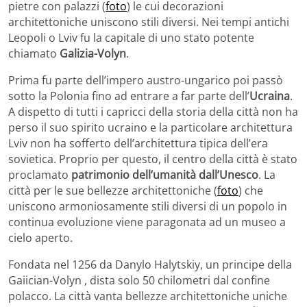
pietre con palazzi (
foto
) le cui decorazioni
architettoniche uniscono stili diversi. Nei tempi antichi
Leopoli o Lviv fu la capitale di uno stato potente
chiamato
Galizia-Volyn
.
Prima fu parte dell’impero austro-ungarico poi passò
sotto la Polonia fino ad entrare a far parte dell’
Ucraina
.
A dispetto di tutti i capricci della storia della città non ha
perso il suo spirito ucraino e la particolare architettura
Lviv non ha sofferto dell’architettura tipica dell’era
sovietica. Proprio per questo, il centro della città è stato
proclamato
patrimonio dell’umanità dall’Unesco
. La
città per le sue bellezze architettoniche (
foto
) che
uniscono armoniosamente stili diversi di un popolo in
continua evoluzione viene paragonata ad un museo a
cielo aperto.
Fondata nel 1256 da Danylo Halytskiy, un principe della
Gaiician-Volyn , dista solo 50 chilometri dal confine
polacco. La città vanta bellezze architettoniche uniche