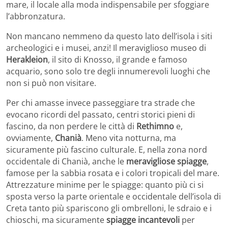
mare, il locale alla moda indispensabile per sfoggiare
l’abbronzatura.
Non mancano nemmeno da questo lato dell’isola i siti
archeologici e i musei, anzi! Il meraviglioso museo di
Herakleion
, il sito di Knosso, il grande e famoso
acquario, sono solo tre degli innumerevoli luoghi che
non si può non visitare.
Per chi amasse invece passeggiare tra strade che
evocano ricordi del passato, centri storici pieni di
fascino, da non perdere le città di
Rethimno
e,
ovviamente,
Chanià
. Meno vita notturna, ma
sicuramente più fascino culturale. E, nella zona nord
occidentale di Chanià, anche le
meravigliose spiagge
,
famose per la sabbia rosata e i colori tropicali del mare.
Attrezzature minime per le spiagge: quanto più ci si
sposta verso la parte orientale e occidentale dell’isola di
Creta tanto più spariscono gli ombrelloni, le sdraio e i
chioschi, ma sicuramente
spiagge incantevoli
per