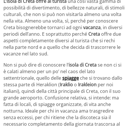
L’isola di Creta offre al turista
una così vasta gamma di
possibilità di divertimento, di bellezze naturali, di stimoli
culturali, che non si può non visitarla almeno una volta
nella vita. Almeno una volta, sì, perché per conoscere
Creta bisognerebbe tornarci ad ogni
vacanza
, in diversi
periodi dell’anno. E soprattutto perché
Creta
offre due
aspetti completamente diversi al turista che si rechi
nella parte nord e a quello che decida di trascorrere le
vacanze nel lato sud.
Non si può dire di conoscere l’
isola di Creta
se non ci si
è calati almeno per un po’ nel caos del lato
settentrionale, quello delle
spiagge
che si trovano dallo
stessa parte di Heraklion (
Iraklio
o
Irakleion
per noi
italiani), quindi della città principale di Creta, con il suo
grande aeroporto. Confusione relativa, si intende: ma
fatta di locali, di spiagge organizzate, di vita anche
notturna. Ideale per chi in vacanza ama trasgredire
senza eccessi, per chi ritiene che la discoteca sia il
necessario completamento della giornata trascorsa al