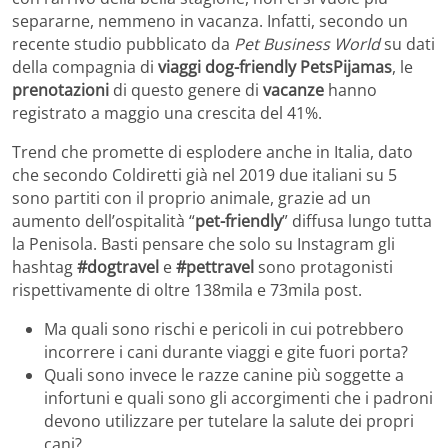
separarne, nemmeno in vacanza. Infatti, secondo un
recente studio pubblicato da
Pet Business World
su dati
della compagnia di
viaggi dog-friendly PetsPijamas
, le
prenotazioni
di questo genere di
vacanze
hanno
registrato a maggio una crescita del 41%.
Trend che promette di esplodere anche in Italia, dato
che secondo Coldiretti già nel 2019 due italiani su 5
sono partiti con il proprio animale, grazie ad un
aumento dell’ospitalità “
pet-friendly
” diffusa lungo tutta
la Penisola. Basti pensare che solo su Instagram gli
hashtag
#dogtravel
e
#pettravel
sono protagonisti
rispettivamente di oltre 138mila e 73mila post.
Ma quali sono rischi e pericoli in cui potrebbero
incorrere i cani durante viaggi e gite fuori porta?
Quali sono invece le razze canine più soggette a
infortuni e quali sono gli accorgimenti che i padroni
devono utilizzare per tutelare la salute dei propri
cani?