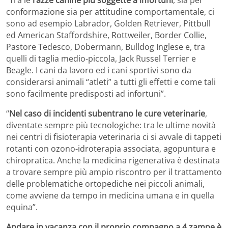
conformazione sia per attitudine comportamentale, ci
sono ad esempio Labrador, Golden Retriever, Pittbull
ed American Staffordshire, Rottweiler, Border Collie,
Pastore Tedesco, Dobermann, Bulldog Inglese e, tra
quelli di taglia medio-piccola, Jack Russel Terrier e
Beagle. I cani da lavoro ed i cani sportivi sono da
considerarsi animali “atleti” a tutti gli effetti e come tali
sono facilmente predisposti ad infortuni”.
“
Nel caso di incidenti subentrano le cure veterinarie
,
diventate sempre più tecnologiche: tra le ultime novità
nei centri di fisioterapia veterinaria ci si avvale di tappeti
rotanti con ozono-idroterapia associata, agopuntura e
chiropratica. Anche la medicina rigenerativa è destinata
a trovare sempre più ampio riscontro per il trattamento
delle problematiche ortopediche nei piccoli animali,
come avviene da tempo in medicina umana e in quella
equina”.
Andare in vacanza con il proprio compagno a 4 zampe è