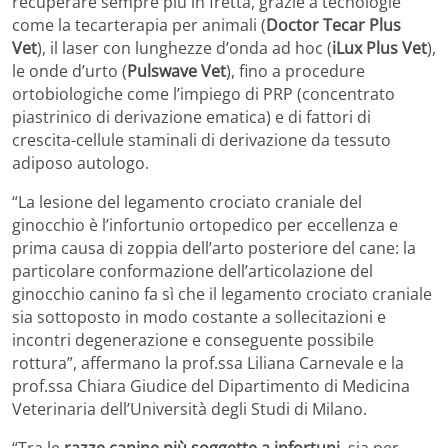
recuperare sempre più in fretta, grazie a tecnologie
come la tecarterapia per animali (
Doctor Tecar Plus
Vet
), il laser con lunghezze d’onda ad hoc (
iLux Plus Vet
),
le onde d’urto (
Pulswave Vet
), fino a procedure
ortobiologiche come l’impiego di PRP (concentrato
piastrinico di derivazione ematica) e di fattori di
crescita-cellule staminali di derivazione da tessuto
adiposo autologo.
“La lesione del legamento crociato craniale del
ginocchio è l’infortunio ortopedico per eccellenza e
prima causa di zoppia dell’arto posteriore del cane: la
particolare conformazione dell’articolazione del
ginocchio canino fa sì che il legamento crociato craniale
sia sottoposto in modo costante a sollecitazioni e
incontri degenerazione e conseguente possibile
rottura”, affermano la prof.ssa Liliana Carnevale e la
prof.ssa Chiara Giudice del Dipartimento di Medicina
Veterinaria dell’Università degli Studi di Milano.
“Tra le
razze canine più soggette a infortuni
, sia per