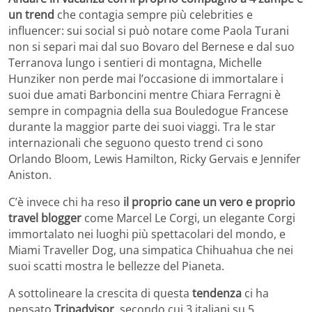
un trend
che contagia sempre più celebrities e
influencer: sui social si può notare come Paola Turani
non si separi mai dal suo Bovaro del Bernese e dal suo
Terranova lungo i sentieri di montagna, Michelle
Hunziker non perde mai l’occasione di immortalare i
suoi due amati Barboncini mentre Chiara Ferragni è
sempre in compagnia della sua Bouledogue Francese
durante la maggior parte dei suoi viaggi. Tra le star
internazionali che seguono questo trend ci sono
Orlando Bloom, Lewis Hamilton, Ricky Gervais e Jennifer
Aniston.
C’è invece chi ha reso
il proprio cane un vero e proprio
travel blogger
come Marcel Le Corgi, un elegante Corgi
immortalato nei luoghi più spettacolari del mondo, e
Miami Traveller Dog, una simpatica Chihuahua che nei
suoi scatti mostra le bellezze del Pianeta.
A sottolineare la crescita di questa
tendenza
ci ha
pensato
Tripadvisor
, secondo cui 3 italiani su 5