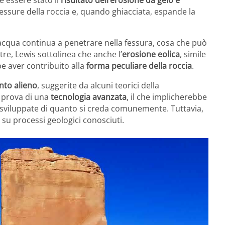
 essere stato il
risultato dell’erosione da gelo e
fessure della roccia e, quando ghiacciata, espande la
l’acqua continua a penetrare nella fessura, cosa che può
ltre, Lewis sottolinea che anche l’
erosione eolica
, simile
e aver contribuito alla
forma peculiare della roccia
.
ento alieno
, suggerite da alcuni teorici della
a prova di una
tecnologia avanzata
, il che implicherebbe
sviluppate di quanto si creda comunemente. Tuttavia,
 su processi geologici conosciuti.