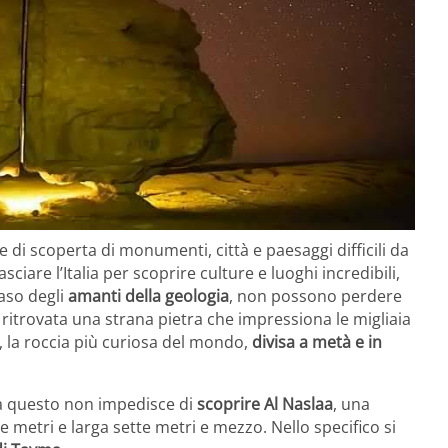
di scoperta di monumenti, città e paesaggi difficili da
are l’Italia per scoprire culture e luoghi incredibili,
caso degli
amanti della geologia
, non possono perdere
 ritrovata una strana pietra che impressiona le migliaia
, la roccia più curiosa del mondo,
divisa a metà e in
ma questo non impedisce di
scoprire Al Naslaa
, una
e metri e larga sette metri e mezzo. Nello specifico si