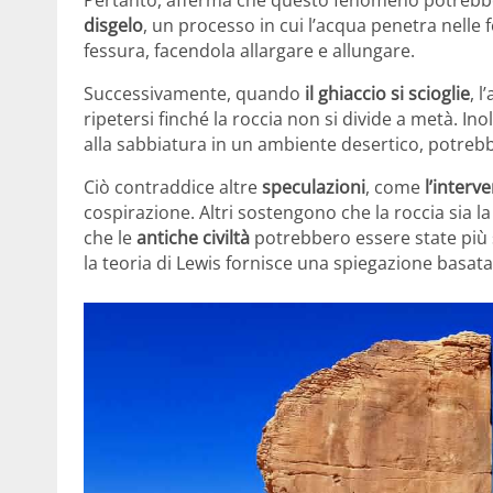
Pertanto, afferma che questo fenomeno potrebbe
disgelo
, un processo in cui l’acqua penetra nelle 
fessura, facendola allargare e allungare.
Successivamente, quando
il ghiaccio si scioglie
, 
ripetersi finché la roccia non si divide a metà. Ino
alla sabbiatura in un ambiente desertico, potrebb
Ciò contraddice altre
speculazioni
, come
l’interv
cospirazione. Altri sostengono che la roccia sia l
che le
antiche civiltà
potrebbero essere state più 
la teoria di Lewis fornisce una spiegazione basata