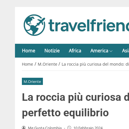
Home
Notizie
Africa
America
Asi
/
/
Home
M.Oriente
La roccia più curiosa del mondo: di
M.Oriente
La roccia più curiosa 
perfetto equilibrio
Me Gusta Colombia
-
10 Febbraio 2024