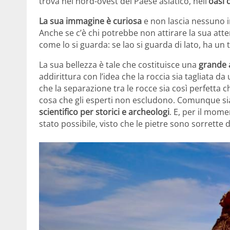
trova nel nord-ovest del Paese asiatico, nell’
oasi 
La sua immagine è curiosa
e non lascia nessuno i
Anche se c’è chi potrebbe non attirare la sua att
come lo si guarda: se lao si guarda di lato, ha un t
La sua bellezza è tale che costituisce una
grande a
addirittura con l’idea che la roccia sia tagliata d
che la separazione tra le rocce sia così perfetta 
cosa che gli esperti non escludono. Comunque sia
scientifico per storici e archeologi
. E, per il mom
stato possibile, visto che le pietre sono sorrette da