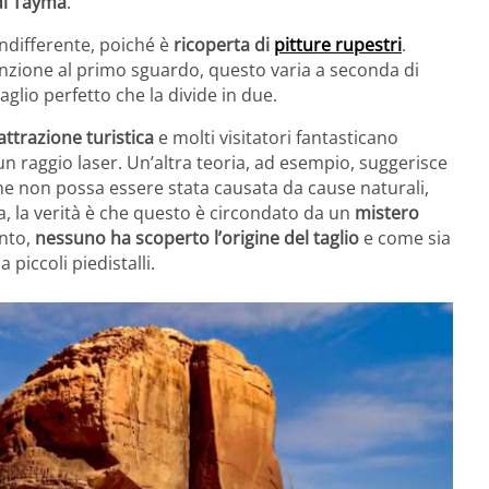
di Tayma
.
ndifferente, poiché è
ricoperta di
pitture rupestri
.
enzione al primo sguardo, questo varia a seconda di
aglio perfetto che la divide in due.
ttrazione turistica
e molti visitatori fantasticano
a un raggio laser. Un’altra teoria, ad esempio, suggerisce
che non possa essere stata causata da cause naturali,
, la verità è che questo è circondato da un
mistero
ento,
nessuno ha scoperto l’origine del taglio
e come sia
 piccoli piedistalli.