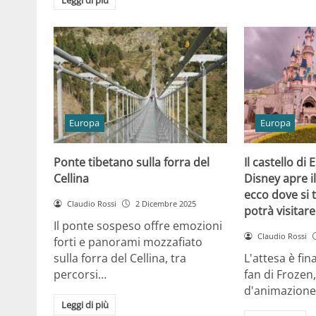
Europa
Europa
Ponte tibetano sulla forra del
Il castello di
Cellina
Disney apre i
ecco dove si 
Claudio Rossi
2 Dicembre 2025
potrà visitare
Il ponte sospeso offre emozioni
Claudio Rossi
forti e panorami mozzafiato
sulla forra del Cellina, tra
L'attesa è fin
percorsi…
fan di Frozen,
d'animazione
Leggi di più