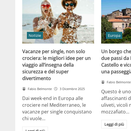
Notizie
Europa
Vacanze per single, non solo
Un borgo che 
crociera: le migliori idee per un
due passi da 
viaggio all’insegna della
Castello e vico
sicurezza e del super
una passeggi
divertimento
Fabio Belmonte
Fabio Belmonte
3 Dicembre 2025
Questo è uno 
Dai week-end in Europa alle
affascinanti d’
crociere nel Mediterraneo, le
uliveti, vicoli
vacanze per single conquistano
mozzafiato…
chi vuole…
Leggi di più
Leggi di più