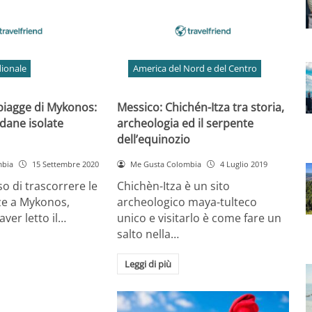
ionale
America del Nord e del Centro
spiagge di Mykonos:
Messico: Chichén-Itza tra storia,
dane isolate
archeologia ed il serpente
dell’equinozio
mbia
15 Settembre 2020
Me Gusta Colombia
4 Luglio 2019
so di trascorrere le
Chichèn-Itza è un sito
ze a Mykonos,
archeologico maya-tulteco
ver letto il…
unico e visitarlo è come fare un
salto nella…
Leggi di più