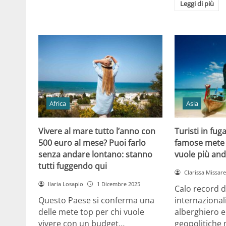
Leggi di più
Africa
Asia
Vivere al mare tutto l’anno con
Turisti in fug
500 euro al mese? Puoi farlo
famose mete 
senza andare lontano: stanno
vuole più and
tutti fuggendo qui
Clarissa Missarel
Ilaria Losapio
1 Dicembre 2025
Calo record di
Questo Paese si conferma una
internazionali
delle mete top per chi vuole
alberghiero e
vivere con un budget…
geopolitiche