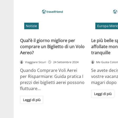
Notizie
Europa Merid
Qual’è il giorno migliore per
Le più belle 
comprare un Biglietto di un Volo
affollate mon
Aereo?
tranquille
Viaggiare Sicuri
24 Settembre 2024
Me Gusta Colo
Quando Comprare Voli Aerei
Se avete deci
per Risparmiare: Guida pratica I
vostre vacan
prezzi dei biglietti aerei possono
magari dopo a
fluttuare…
Leggi di più
Leggi di più