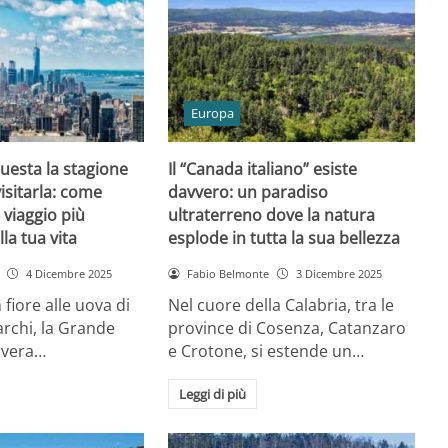
Europa
uesta la stagione
Il “Canada italiano” esiste
visitarla: come
davvero: un paradiso
 viaggio più
ultraterreno dove la natura
lla tua vita
esplode in tutta la sua bellezza
4 Dicembre 2025
Fabio Belmonte
3 Dicembre 2025
n fiore alle uova di
Nel cuore della Calabria, tra le
rchi, la Grande
province di Cosenza, Catanzaro
avera…
e Crotone, si estende un…
Leggi di più