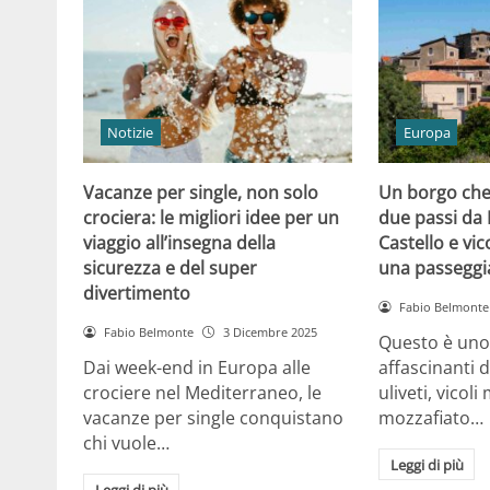
Notizie
Europa
Vacanze per single, non solo
Un borgo che 
crociera: le migliori idee per un
due passi da 
viaggio all’insegna della
Castello e vico
sicurezza e del super
una passeggi
divertimento
Fabio Belmonte
Fabio Belmonte
3 Dicembre 2025
Questo è uno 
Dai week-end in Europa alle
affascinanti d’
crociere nel Mediterraneo, le
uliveti, vicoli
vacanze per single conquistano
mozzafiato…
chi vuole…
Leggi di più
Leggi di più