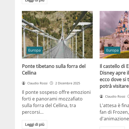
Europa
Europa
Ponte tibetano sulla forra del
Il castello di
Cellina
Disney apre i
ecco dove si 
Claudio Rossi
2 Dicembre 2025
potrà visitare
Il ponte sospeso offre emozioni
Claudio Rossi
forti e panorami mozzafiato
sulla forra del Cellina, tra
L'attesa è fin
percorsi…
fan di Frozen,
d'animazione
Leggi di più