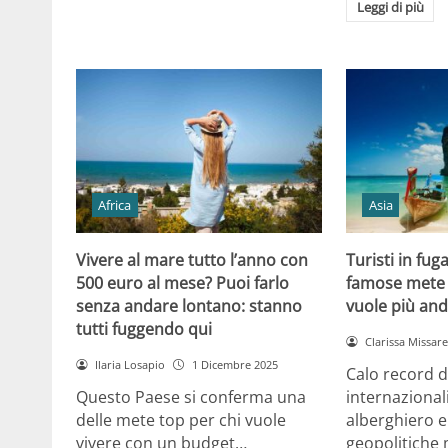
Leggi di più
Africa
Asia
Vivere al mare tutto l’anno con
Turisti in fug
500 euro al mese? Puoi farlo
famose mete 
senza andare lontano: stanno
vuole più and
tutti fuggendo qui
Clarissa Missarel
Ilaria Losapio
1 Dicembre 2025
Calo record di
Questo Paese si conferma una
internazionali
delle mete top per chi vuole
alberghiero e
vivere con un budget…
geopolitiche