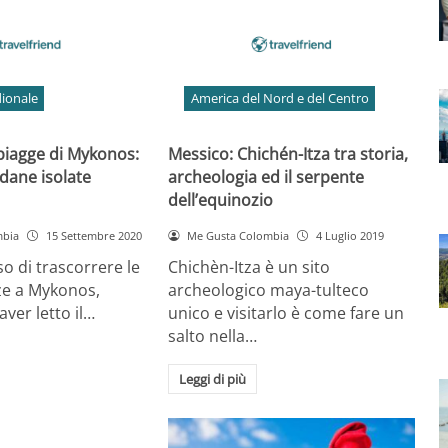
ionale
America del Nord e del Centro
spiagge di Mykonos:
Messico: Chichén-Itza tra storia,
dane isolate
archeologia ed il serpente
dell’equinozio
mbia
15 Settembre 2020
Me Gusta Colombia
4 Luglio 2019
so di trascorrere le
Chichèn-Itza è un sito
ze a Mykonos,
archeologico maya-tulteco
ver letto il…
unico e visitarlo è come fare un
salto nella…
Leggi di più