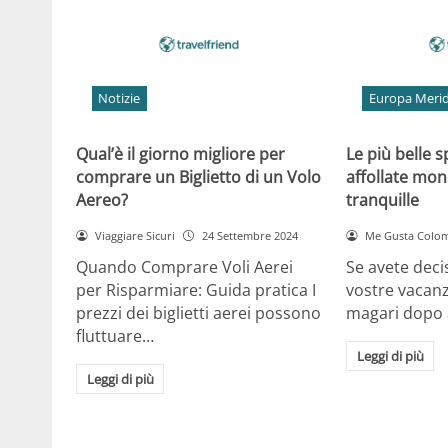
Notizie
Europa Merid
Qual’è il giorno migliore per
Le più belle 
comprare un Biglietto di un Volo
affollate mon
Aereo?
tranquille
Viaggiare Sicuri
24 Settembre 2024
Me Gusta Colo
Quando Comprare Voli Aerei
Se avete deci
per Risparmiare: Guida pratica I
vostre vacan
prezzi dei biglietti aerei possono
magari dopo a
fluttuare…
Leggi di più
Leggi di più