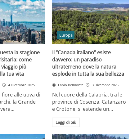
Europa
uesta la stagione
Il “Canada italiano” esiste
visitarla: come
davvero: un paradiso
 viaggio più
ultraterreno dove la natura
lla tua vita
esplode in tutta la sua bellezza
4 Dicembre 2025
Fabio Belmonte
3 Dicembre 2025
n fiore alle uova di
Nel cuore della Calabria, tra le
rchi, la Grande
province di Cosenza, Catanzaro
avera…
e Crotone, si estende un…
Leggi di più