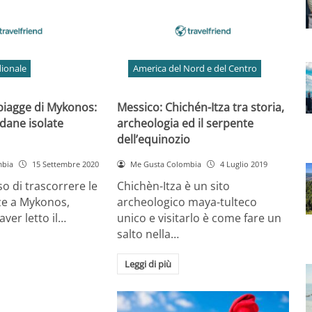
ionale
America del Nord e del Centro
spiagge di Mykonos:
Messico: Chichén-Itza tra storia,
dane isolate
archeologia ed il serpente
dell’equinozio
mbia
15 Settembre 2020
Me Gusta Colombia
4 Luglio 2019
so di trascorrere le
Chichèn-Itza è un sito
ze a Mykonos,
archeologico maya-tulteco
ver letto il…
unico e visitarlo è come fare un
salto nella…
Leggi di più