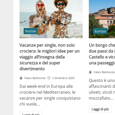
Notizie
Europa
Vacanze per single, non solo
Un borgo che 
crociera: le migliori idee per un
due passi da 
viaggio all’insegna della
Castello e vico
sicurezza e del super
una passeggi
divertimento
Fabio Belmonte
Fabio Belmonte
3 Dicembre 2025
Questo è uno 
Dai week-end in Europa alle
affascinanti d’
crociere nel Mediterraneo, le
uliveti, vicoli
vacanze per single conquistano
mozzafiato…
chi vuole…
Leggi di più
Leggi di più