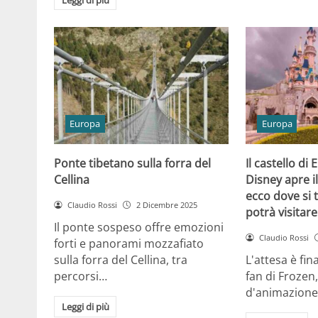
Europa
Europa
Ponte tibetano sulla forra del
Il castello di
Cellina
Disney apre i
ecco dove si 
Claudio Rossi
2 Dicembre 2025
potrà visitare
Il ponte sospeso offre emozioni
Claudio Rossi
forti e panorami mozzafiato
sulla forra del Cellina, tra
L'attesa è fin
percorsi…
fan di Frozen,
d'animazione
Leggi di più