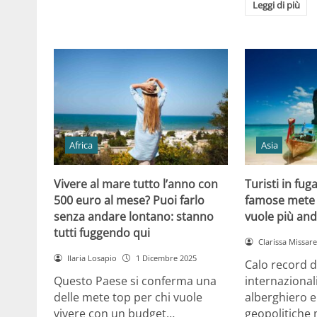
Leggi di più
Africa
Asia
Vivere al mare tutto l’anno con
Turisti in fug
500 euro al mese? Puoi farlo
famose mete 
senza andare lontano: stanno
vuole più and
tutti fuggendo qui
Clarissa Missarel
Ilaria Losapio
1 Dicembre 2025
Calo record di
Questo Paese si conferma una
internazionali
delle mete top per chi vuole
alberghiero e
vivere con un budget…
geopolitiche