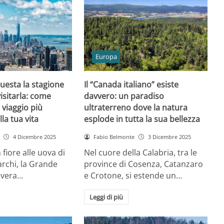
Europa
uesta la stagione
Il “Canada italiano” esiste
visitarla: come
davvero: un paradiso
 viaggio più
ultraterreno dove la natura
lla tua vita
esplode in tutta la sua bellezza
4 Dicembre 2025
Fabio Belmonte
3 Dicembre 2025
n fiore alle uova di
Nel cuore della Calabria, tra le
rchi, la Grande
province di Cosenza, Catanzaro
avera…
e Crotone, si estende un…
Leggi di più