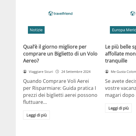
Notizie
Europa Merid
Qual’è il giorno migliore per
Le più belle 
comprare un Biglietto di un Volo
affollate mon
Aereo?
tranquille
Viaggiare Sicuri
24 Settembre 2024
Me Gusta Colo
Quando Comprare Voli Aerei
Se avete deci
per Risparmiare: Guida pratica I
vostre vacan
prezzi dei biglietti aerei possono
magari dopo a
fluttuare…
Leggi di più
Leggi di più