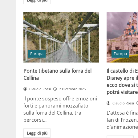
Europa
Europa
Ponte tibetano sulla forra del
Il castello di
Cellina
Disney apre i
ecco dove si 
Claudio Rossi
2 Dicembre 2025
potrà visitare
Il ponte sospeso offre emozioni
Claudio Rossi
forti e panorami mozzafiato
sulla forra del Cellina, tra
L'attesa è fin
percorsi…
fan di Frozen,
d'animazione
Leggi di più