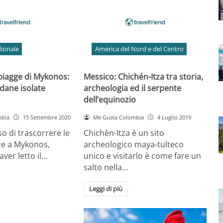
ionale
America del Nord e del Centro
spiagge di Mykonos:
Messico: Chichén-Itza tra storia,
dane isolate
archeologia ed il serpente
dell’equinozio
mbia
15 Settembre 2020
Me Gusta Colombia
4 Luglio 2019
so di trascorrere le
Chichèn-Itza è un sito
ze a Mykonos,
archeologico maya-tulteco
ver letto il…
unico e visitarlo è come fare un
salto nella…
Leggi di più