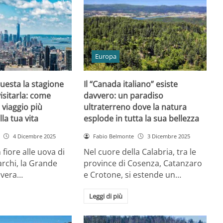
Europa
uesta la stagione
Il “Canada italiano” esiste
visitarla: come
davvero: un paradiso
 viaggio più
ultraterreno dove la natura
lla tua vita
esplode in tutta la sua bellezza
4 Dicembre 2025
Fabio Belmonte
3 Dicembre 2025
n fiore alle uova di
Nel cuore della Calabria, tra le
rchi, la Grande
province di Cosenza, Catanzaro
avera…
e Crotone, si estende un…
Leggi di più