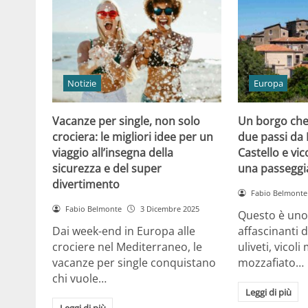
Notizie
Europa
Vacanze per single, non solo
Un borgo che 
crociera: le migliori idee per un
due passi da 
viaggio all’insegna della
Castello e vico
sicurezza e del super
una passeggi
divertimento
Fabio Belmonte
Fabio Belmonte
3 Dicembre 2025
Questo è uno 
Dai week-end in Europa alle
affascinanti d’
crociere nel Mediterraneo, le
uliveti, vicoli
vacanze per single conquistano
mozzafiato…
chi vuole…
Leggi di più
Leggi di più