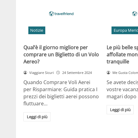
Notizie
Europa Merid
Qual’è il giorno migliore per
Le più belle 
comprare un Biglietto di un Volo
affollate mon
Aereo?
tranquille
Viaggiare Sicuri
24 Settembre 2024
Me Gusta Colo
Quando Comprare Voli Aerei
Se avete deci
per Risparmiare: Guida pratica I
vostre vacan
prezzi dei biglietti aerei possono
magari dopo a
fluttuare…
Leggi di più
Leggi di più