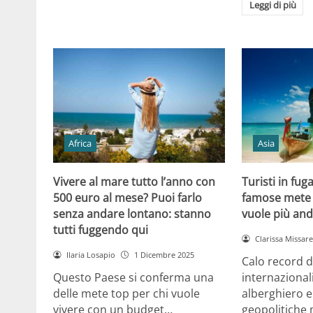
Leggi di più
Africa
Asia
Vivere al mare tutto l’anno con
Turisti in fug
500 euro al mese? Puoi farlo
famose mete 
senza andare lontano: stanno
vuole più and
tutti fuggendo qui
Clarissa Missarel
Ilaria Losapio
1 Dicembre 2025
Calo record di
Questo Paese si conferma una
internazionali
delle mete top per chi vuole
alberghiero e
vivere con un budget…
geopolitiche