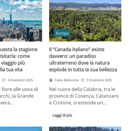
Europa
uesta la stagione
Il “Canada italiano” esiste
visitarla: come
davvero: un paradiso
 viaggio più
ultraterreno dove la natura
lla tua vita
esplode in tutta la sua bellezza
4 Dicembre 2025
Fabio Belmonte
3 Dicembre 2025
n fiore alle uova di
Nel cuore della Calabria, tra le
rchi, la Grande
province di Cosenza, Catanzaro
avera…
e Crotone, si estende un…
Leggi di più