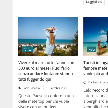
Leggi di più
Africa
Asia
Vivere al mare tutto l’anno con
Turisti in fug
500 euro al mese? Puoi farlo
famose mete 
senza andare lontano: stanno
vuole più and
tutti fuggendo qui
Clarissa Missarel
Ilaria Losapio
1 Dicembre 2025
Calo record di
Questo Paese si conferma una
internazionali
delle mete top per chi vuole
alberghiero e
vivere con un budget…
geopolitiche