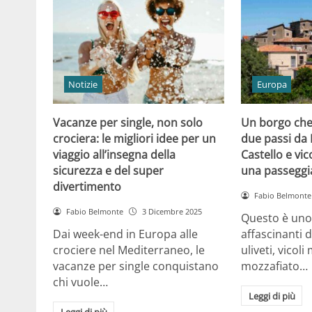
Notizie
Europa
Vacanze per single, non solo
Un borgo che 
crociera: le migliori idee per un
due passi da 
viaggio all’insegna della
Castello e vico
sicurezza e del super
una passeggi
divertimento
Fabio Belmonte
Fabio Belmonte
3 Dicembre 2025
Questo è uno 
Dai week-end in Europa alle
affascinanti d’
crociere nel Mediterraneo, le
uliveti, vicoli
vacanze per single conquistano
mozzafiato…
chi vuole…
Leggi di più
Leggi di più