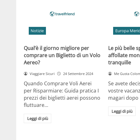
Notizie
Europa Merid
Qual’è il giorno migliore per
Le più belle 
comprare un Biglietto di un Volo
affollate mon
Aereo?
tranquille
Viaggiare Sicuri
24 Settembre 2024
Me Gusta Colo
Quando Comprare Voli Aerei
Se avete deci
per Risparmiare: Guida pratica I
vostre vacan
prezzi dei biglietti aerei possono
magari dopo a
fluttuare…
Leggi di più
Leggi di più