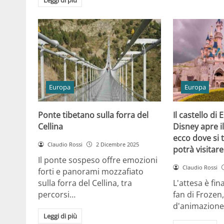
Europa
Europa
Ponte tibetano sulla forra del
Il castello di
Cellina
Disney apre i
ecco dove si 
Claudio Rossi
2 Dicembre 2025
potrà visitare
Il ponte sospeso offre emozioni
Claudio Rossi
forti e panorami mozzafiato
sulla forra del Cellina, tra
L'attesa è fin
percorsi…
fan di Frozen,
d'animazione
Leggi di più