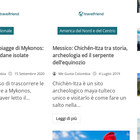
ionale
America del Nord e del Centro
spiagge di Mykonos:
Messico: Chichén-Itza tra storia,
dane isolate
archeologia ed il serpente
dell’equinozio
mbia
15 Settembre 2020
Me Gusta Colombia
4 Luglio 2019
so di trascorrere le
Chichèn-Itza è un sito
ze a Mykonos,
archeologico maya-tulteco
ver letto il…
unico e visitarlo è come fare un
salto nella…
Leggi di più