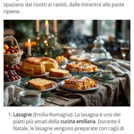
spaziano dai risotti ai ravioli, dalle minestre alle paste
ripiene.
Lasagne
(Emilia-Romagna): La lasagna è uno dei
piatti più amati della
cucina emiliana
. Durante il
Natale, le lasagne vengono preparate con ragù di