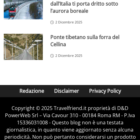
dall’Italia ti porta dritto sotto
l’aurora boreale
2 Dicembre 2025
Ponte tibetano sulla forra del
Cellina
2 Dicembre 2025
Redazione
Disclaimer
Privacy Policy
Copyright © 2025 Travelfriend.it proprietà di D&D
PowerWeb Srl – Via Cavour 310 - 00184 Roma RM - P.Iva
15336031008 - Questo blog non è una testata
giornalistica, in quanto viene aggiornato senza alcuna
periodicità. Non può pertanto considerarsi un prodotto