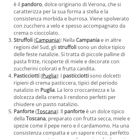
è il
pandoro
, dolce originario di Verona, che si
caratterizza per la sua forma a stella e la
consistenza morbida e burrosa. Viene spolverato
con zucchero a velo e spesso accompagnato da
crema o cioccolato.
Struffoli
(
Campania
): Nella
Campania
e in altre
regioni del Sud, gli
struffoli
sono un dolce tipico
delle feste natalizie. Si tratta di piccole palline di
pasta fritte, ricoperte di miele e decorate con
zuccherini colorati e frutta candita.
Pasticciotti
(
Puglia
): I
pasticciotti
sono dolcetti
ripieni di crema pasticcera, tipici del periodo
natalizio in
Puglia
. La loro croccantezza e la
dolcezza della crema li rendono perfetti per
chiudere un pasto natalizio.
Panforte
(
Toscana
): Il
panforte
è un dolce tipico
della
Toscana
, preparato con frutta secca, miele e
spezie come il pepe nero e il cardamomo. Ha una
consistenza compatta e un sapore ricco, perfetto