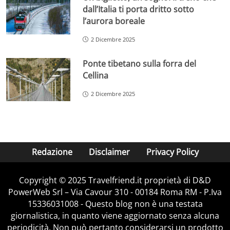
dall’Italia ti porta dritto sotto
l’aurora boreale
2 Dicembre 2025
Ponte tibetano sulla forra del
Cellina
2 Dicembre 2025
Redazione
Disclaimer
Privacy Policy
Copyright © 2025 Travelfriend.it proprietà di D&D
PowerWeb Srl – Via Cavour 310 - 00184 Roma RM - P.Iva
15336031008 - Questo blog non è una testata
giornalistica, in quanto viene aggiornato senza alcuna
periodicità. Non può pertanto considerarsi un prodotto