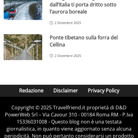
dall’Italia ti porta dritto sotto
l’aurora boreale
2 Dicembre 2025
Ponte tibetano sulla forra del
Cellina
2 Dicembre 2025
Redazione
Disclaimer
Privacy Policy
Copyright © 2025 Travelfriend.it proprietà di D&D
PowerWeb Srl – Via Cavour 310 - 00184 Roma RM - P.Iva
15336031008 - Questo blog non è una testata
giornalistica, in quanto viene aggiornato senza alcuna
periodicità. Non può pertanto considerarsi un prodotto