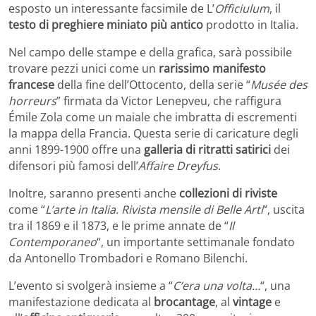
esposto un interessante facsimile de L’
Officiulum
, il
testo di preghiere miniato più antico
prodotto in Italia.
Nel campo delle stampe e della grafica, sarà possibile
trovare pezzi unici come un
rarissimo manifesto
francese
della fine dell’Ottocento, della serie “
Musée des
horreurs
” firmata da Victor Lenepveu, che raffigura
Émile Zola come un maiale che imbratta di escrementi
la mappa della Francia. Questa serie di caricature degli
anni 1899-1900 offre una
galleria di ritratti satirici
dei
difensori più famosi dell’
Affaire Dreyfus
.
Inoltre, saranno presenti anche
collezioni di riviste
come “
L’arte in Italia. Rivista mensile di Belle Arti
“, uscita
tra il 1869 e il 1873, e le prime annate de “
Il
Contemporaneo
“, un importante settimanale fondato
da Antonello Trombadori e Romano Bilenchi.
L’evento si svolgerà insieme a “
C’era una volta…
“, una
manifestazione dedicata al
brocantage
, al
vintage
e