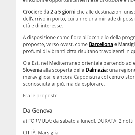
emozioni e opportunità nel mese di ottobre e n
Crociere da 2 a 5 giorni
che alle destinazioni unis
dell’arrivo in porto, cui unire una miriade di poss
età e di interesse.
A disposizione come fiore all’occhiello della p
proposte, verso ovest, come
Barcellona
e Marsigl
profumi di vibranti città risultano travolgenti in q
O a Est, nel Mediterraneo orientale partendo ad
Slovenia
alla scoperta della
Dalmazia
: una region
meravigliosi; e ancora Capodistria col centro stor
sconosciuta ai più, ma da esplorare.
Fra le proposte
Da
Genova
a) FORMULA: da sabato a lunedì, DURATA: 2 notti
CITTÀ: Marsiglia