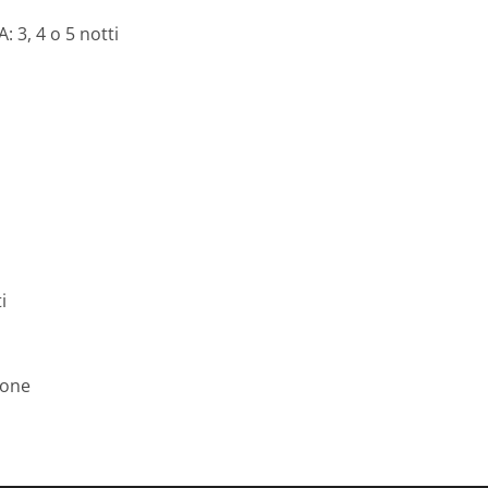
 3, 4 o 5 notti
i
i
ione