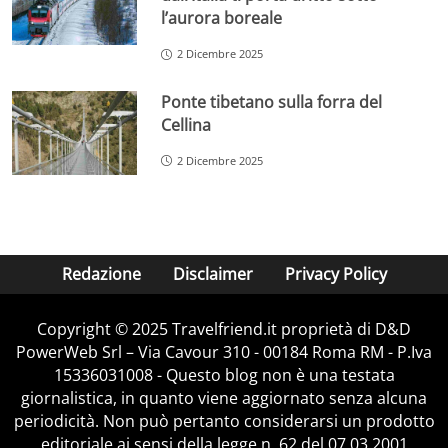
l’aurora boreale
2 Dicembre 2025
Ponte tibetano sulla forra del
Cellina
2 Dicembre 2025
Redazione
Disclaimer
Privacy Policy
Copyright © 2025 Travelfriend.it proprietà di D&D
PowerWeb Srl – Via Cavour 310 - 00184 Roma RM - P.Iva
15336031008 - Questo blog non è una testata
giornalistica, in quanto viene aggiornato senza alcuna
periodicità. Non può pertanto considerarsi un prodotto
editoriale ai sensi della legge n. 62 del 07.03.2001