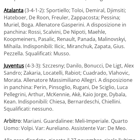
Atalanta
(3-4-1-2): Sportiello; Toloi, Demiral, Djimsiti;
Hateboer, De Roon, Freuler, Zappacosta; Pessina;
Muriel, Boga. Allenatore Gasperini. A disposizione in
panchina: Rossi, Scalvini, De Nipoti, Maehle,
Koopmeiners, Pasalic, Renault, Panada, Malinovskyi,
Mihaila. Indisponibili: Ilicic, Miranchuk, Zapata, Gius.
Pezzella. Squalificati: Musso.
Juventus
(4-3-3): Szczesny; Danilo, Bonucci, De Ligt, Alex
Sandro; Zakaria, Locatelli, Rabiot; Cuadrado, Vlahovic,
Morata. Allenatore Massimiliano Allegri. A disposizione
in panchina: Perin, Pinsoglio, Rugani, De Sciglio, Luca
Pellegrini, Arthur, McKennie, Akè, Kaio Jorge, Dybala,
Kean. Indisponibili: Chiesa, Bernardeschi, Chiellini.
Squalificati: nessuno.
Arbitro
: Mariani. Guardalinee: Meli-Imperiale. Quarto
Uomo: Volpi. Var: Aureliano. Assistente Var: De Meo.