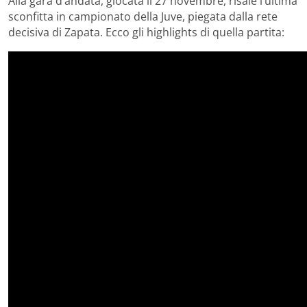
Alla gara d’andata, giocata il 27 novembre, risale l’ultima
sconfitta in campionato della Juve, piegata dalla rete
decisiva di Zapata. Ecco gli highlights di quella partita: