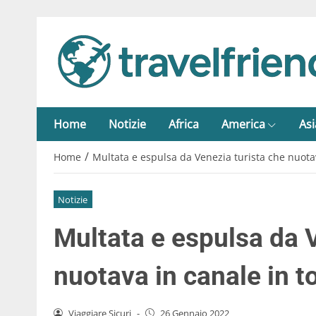
Home
Notizie
Africa
America
Asi
/
Home
Multata e espulsa da Venezia turista che nuotav
Notizie
Multata e espulsa da 
nuotava in canale in t
Viaggiare Sicuri
-
26 Gennaio 2022