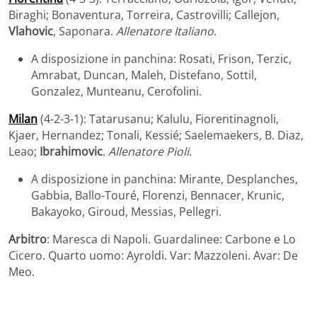
Biraghi; Bonaventura, Torreira, Castrovilli; Callejon,
Vlahovic
, Saponara.
Allenatore Italiano
.
A disposizione in panchina: Rosati, Frison, Terzic,
Amrabat, Duncan, Maleh, Distefano, Sottil,
Gonzalez, Munteanu, Cerofolini.
Milan
(4-2-3-1): Tatarusanu; Kalulu, Fiorentinagnoli,
Kjaer, Hernandez; Tonali, Kessié; Saelemaekers, B. Diaz,
Leao;
Ibrahimovic
.
Allenatore Pioli
.
A disposizione in panchina: Mirante, Desplanches,
Gabbia, Ballo-Touré, Florenzi, Bennacer, Krunic,
Bakayoko, Giroud, Messias, Pellegri.
Arbitro
: Maresca di Napoli. Guardalinee: Carbone e Lo
Cicero. Quarto uomo: Ayroldi. Var: Mazzoleni. Avar: De
Meo.