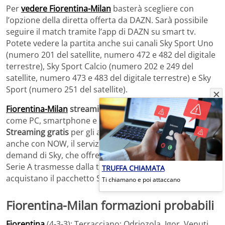
Per
vedere Fiorentina-Milan
basterà scegliere con
l’opzione della diretta offerta da DAZN. Sarà possibile
seguire il match tramite l’app di DAZN su smart tv.
Potete vedere la partita anche sui canali Sky Sport Uno
(numero 201 del satellite, numero 472 e 482 del digitale
terrestre), Sky Sport Calcio (numero 202 e 249 del
satellite, numero 473 e 483 del digitale terrestre) e Sky
Sport (numero 251 del satellite).
Fiorentina-Milan
streaming
attraverso dispositivi mobili
come PC, smartphone e tablet tramite app, con DAZN.
Streaming gratis
per gli abbonati con Sky Go. Online
anche con NOW, il servizio di streaming live e on
demand di Sky, che offre anche la visione delle gare di
Serie A trasmesse dalla tv satellitare a quei clienti che
TRUFFA CHIAMATA
acquistano il pacchetto Sport.
Ti chiamano e poi attaccano
Fiorentina-Milan formazioni probabili
Fiorentina
(4-3-3): Terracciano; Odriozola, Igor, Venuti,