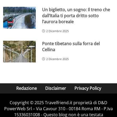
Un biglietto, un sogno: Il treno che
dall’Italia ti porta dritto sotto
l’aurora boreale
2 Dicembre 2025
Ponte tibetano sulla forra del
Cellina
2 Dicembre 2025
Redazione
Disclaimer
Privacy Policy
Copyright © 2025 Travelfriend.it proprietà di D&D
PowerWeb Srl – Via Cavour 310 - 00184 Roma RM - P.Iva
15336031008 - Questo blog non è una testata