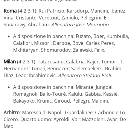
Roma
(4-2-3-1): Rui Patricio; Karsdorp, Mancini, Ibanez,
Vina; Cristante, Veretout; Zaniolo, Pellegrini, El
Shaarawy; Abraham.
Allenatore José Mourinho
.
A disposizione in panchina: Fuzato, Boer, Kumbulla,
Calafiori, Missori, Darboe, Bove, Carles Perez,
Mkhitaryan, Shomurodov, Zalewski, Felix.
Milan
(4-2-3-1): Tatarusanu; Calabria, Kajer, Tomori, T.
Hernandez; Tonali, Bennacer; Saelemaekers, Brahim
Diaz, Leao; Ibrahimovic.
Allenatore Stefano Pioli
.
A disposizione in panchina: Mirante, Jungdal,
Romagnoli, Ballo-Touré, Kalulu, Gabbia, Kessié,
Bakayoko, Krunic, Giroud, Pellegri, Maldini.
Arbitro
: Maresca di Napoli. Guardalinee: Carbone e Lo
Cicero. Quarto uomo: Ayroldi. Var: Mazzoleni. Avar: De
Meo.