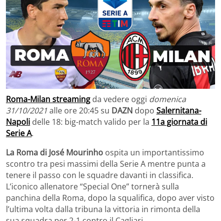
Roma-Milan streaming
da vedere oggi
domenica
31/10/2021
alle ore 20:45 su
DAZN
dopo
Salernitana-
Napoli
delle 18: big-match valido per la
11a giornata di
Serie A
.
La Roma di José Mourinho
ospita un importantissimo
scontro tra pesi massimi della Serie A mentre punta a
tenere il passo con le squadre davanti in classifica.
L’iconico allenatore “Special One” tornerà sulla
panchina della Roma, dopo la squalifica, dopo aver visto
l’ultima volta dalla tribuna la vittoria in rimonta della
sua squadra per 2-1 contro il Cagliari.