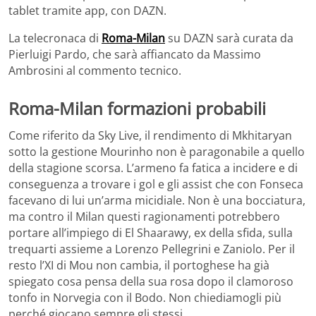
tablet tramite app, con DAZN.
La telecronaca di
Roma-Milan
su DAZN sarà curata da
Pierluigi Pardo, che sarà affiancato da Massimo
Ambrosini al commento tecnico.
Roma-Milan formazioni probabili
Come riferito da Sky Live, il rendimento di Mkhitaryan
sotto la gestione Mourinho non è paragonabile a quello
della stagione scorsa. L’armeno fa fatica a incidere e di
conseguenza a trovare i gol e gli assist che con Fonseca
facevano di lui un’arma micidiale. Non è una bocciatura,
ma contro il Milan questi ragionamenti potrebbero
portare all’impiego di El Shaarawy, ex della sfida, sulla
trequarti assieme a Lorenzo Pellegrini e Zaniolo. Per il
resto l’XI di Mou non cambia, il portoghese ha già
spiegato cosa pensa della sua rosa dopo il clamoroso
tonfo in Norvegia con il Bodo. Non chiediamogli più
perché giocano sempre gli stessi.