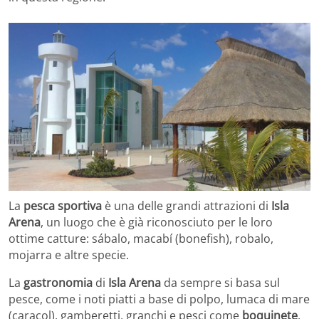
La
pesca sportiva
è una delle grandi attrazioni di
Isla
Arena
, un luogo che è già riconosciuto per le loro
ottime catture: sábalo, macabí (bonefish), robalo,
mojarra e altre specie.
La
gastronomia
di
Isla Arena
da sempre si basa sul
pesce, come i noti piatti a base di polpo, lumaca di mare
(caracol), gamberetti, granchi e pesci come
boquinete
,