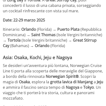
di
Long Bay
a
Tortola
. A
Great Stirrup Cay
, puoi
concederti il lusso di una cabana privata, sorseggiando
un cocktail rinfrescante con vista sul mare.
Date: 22-29 marzo 2025
Itinerario:
Orlando
(Florida) →
Puerto Plata
(Repubblica
Dominicana) →
Saint Thomas
(Isole Vergini britanniche)
→
Tortola
(Isole Vergini britanniche) →
Great Stirrup
Cay
(Bahamas) →
Orlando
(Florida)
Asia: Osaka, Kochi, Jeju e Nagoya
Se desideri un’avventura più lontana, Norwegian Cruise
Line ti porta alla scoperta delle meraviglie del Giappone,
a bordo della rinnovata
Norwegian Spirit®
. Scopri la
magia di
Osaka
, esplora la
grotta lavica di Manjang
a
Jeju
e ammira il fascino senza tempo di
Nagoya
e
Tokyo
. Un
viaggio che ti porterà tra storia, cultura e panorami
mozzafiato.