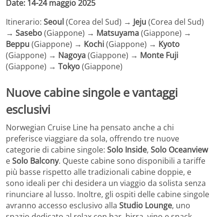
Date: 14-24 maggio 2025
Itinerario:
Seoul
(Corea del Sud) →
Jeju
(Corea del Sud)
→
Sasebo
(Giappone) →
Matsuyama
(Giappone) →
Beppu
(Giappone) →
Kochi
(Giappone) →
Kyoto
(Giappone) →
Nagoya
(Giappone) →
Monte Fuji
(Giappone) →
Tokyo
(Giappone)
Nuove cabine singole e vantaggi
esclusivi
Norwegian Cruise Line ha pensato anche a chi
preferisce viaggiare da sola, offrendo tre nuove
categorie di cabine singole:
Solo Inside
,
Solo Oceanview
e
Solo Balcony
. Queste cabine sono disponibili a tariffe
più basse rispetto alle tradizionali cabine doppie, e
sono ideali per chi desidera un viaggio da solista senza
rinunciare al lusso. Inoltre, gli ospiti delle cabine singole
avranno accesso esclusivo alla
Studio Lounge
, uno
spazio dedicato al relax con bar, birra, vino e snack