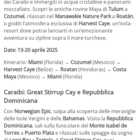
dei Caraibi e immergiti in acque cristalline e panorami
mozzafiato. Scopri le antiche rovine Maya di
Tulum
a
Cozumel
, rilassati nel
Manawakie Nature Park
a
Roatán
,
o goditi l’atmosfera esclusiva di
Harvest Caye
, un’isola-
resort dove potrai lanciarti in un’emozionante
avventura su zipline sopra il mare turchese.
Date: 13-20 aprile 2025
Itinerario:
Miami
(Florida) →
Cozumel
(Messico) →
Harvest Caye
(Belize) →
Roatan
(Honduras) →
Costa
Maya
(Messico) →
Miami
(Florida)
Caraibi: Great Stirrup Cay e Repubblica
Dominicana
Con
Norwegian Epic
, salpa alla scoperta delle meraviglie
delle Isole Vergini e delle
Bahamas
. Visita la
Repubblica
Dominicana
, sali sulla funicolare del
Monte Isabel de
Torres
a
Puerto Plata
e rilassati sulle spiagge da sogno