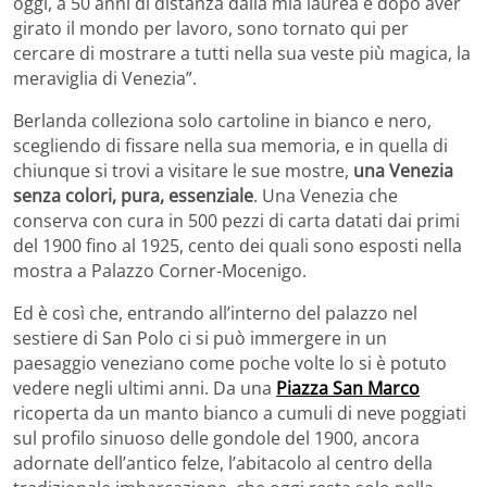
oggi, a 50 anni di distanza dalla mia laurea e dopo aver
girato il mondo per lavoro, sono tornato qui per
cercare di mostrare a tutti nella sua veste più magica, la
meraviglia di Venezia”.
Berlanda colleziona solo cartoline in bianco e nero,
scegliendo di fissare nella sua memoria, e in quella di
chiunque si trovi a visitare le sue mostre,
una Venezia
senza colori, pura, essenziale
. Una Venezia che
conserva con cura in 500 pezzi di carta datati dai primi
del 1900 fino al 1925, cento dei quali sono esposti nella
mostra a Palazzo Corner-Mocenigo.
Ed è così che, entrando all’interno del palazzo nel
sestiere di San Polo ci si può immergere in un
paesaggio veneziano come poche volte lo si è potuto
vedere negli ultimi anni. Da una
Piazza San Marco
ricoperta da un manto bianco a cumuli di neve poggiati
sul profilo sinuoso delle gondole del 1900, ancora
adornate dell’antico felze, l’abitacolo al centro della