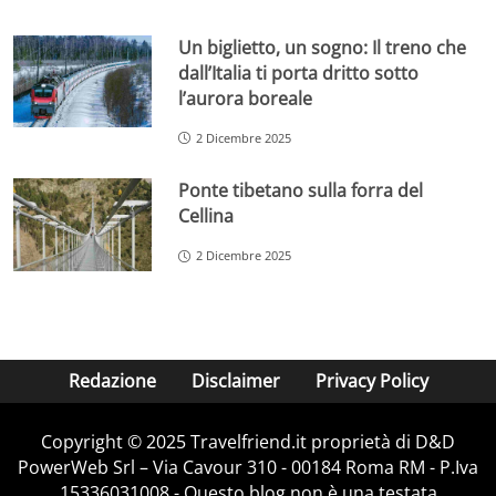
Un biglietto, un sogno: Il treno che
dall’Italia ti porta dritto sotto
l’aurora boreale
2 Dicembre 2025
Ponte tibetano sulla forra del
Cellina
2 Dicembre 2025
Redazione
Disclaimer
Privacy Policy
Copyright © 2025 Travelfriend.it proprietà di D&D
PowerWeb Srl – Via Cavour 310 - 00184 Roma RM - P.Iva
15336031008 - Questo blog non è una testata