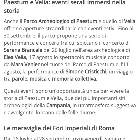
Paestum e Velia: eventi serali immersi nella
storia
Anche il
Parco Archeologico di Paestum
e quello di
Velia
offrono aperture straordinarie con eventi estivi. Fino al
30 settembre, il parco propone una serie di
performance e concerti tra cui spiccano il concerto di
Serena Brancale
del 26 luglio nell’area archeologica di
Elea Velia
, il 7 agosto lo spettacolo musicale condotto
da
Mara Venier
nel cuore del Parco di Paestum e, l’11
agosto, la performance di
Simone Cristicchi
, un viaggio
tra
parole
,
musica
e
memoria collettiva
.
Questi eventi sono un’opportunità unica per vivere la
storia di Paestum e Velia, due dei più importanti siti
archeologici della
Campania
, in un’atmosfera suggestiva
e avvolgente, lontano dalle folle diurne.
Le meraviglie dei Fori Imperiali di Roma
Dal 26 luglio al 28 settembre, ogni venerdì, sabato e