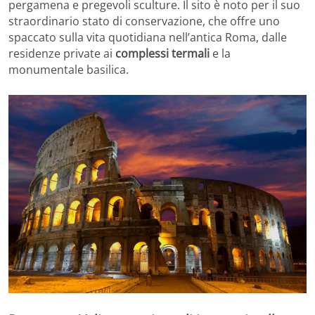
pergamena e pregevoli sculture. Il sito è noto per il suo
straordinario stato di conservazione, che offre uno
spaccato sulla vita quotidiana nell’antica Roma, dalle
residenze private ai
complessi termali
e la
monumentale basilica.