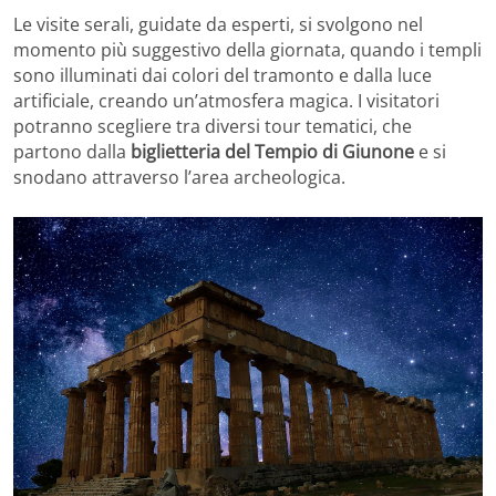
Le visite serali, guidate da esperti, si svolgono nel
momento più suggestivo della giornata, quando i templi
sono illuminati dai colori del tramonto e dalla luce
artificiale, creando un’atmosfera magica. I visitatori
potranno scegliere tra diversi tour tematici, che
partono dalla
biglietteria del Tempio di Giunone
e si
snodano attraverso l’area archeologica.