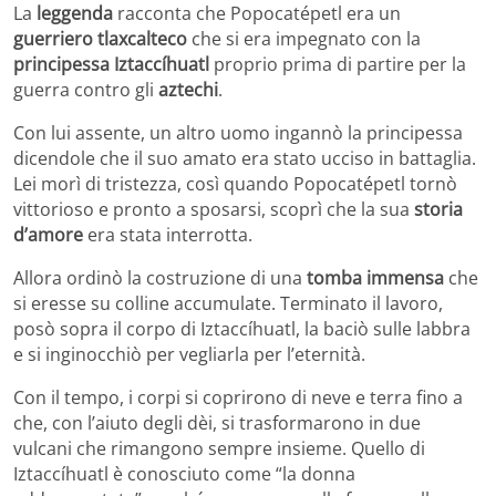
La
leggenda
racconta che Popocatépetl era un
guerriero tlaxcalteco
che si era impegnato con la
principessa Iztaccíhuatl
proprio prima di partire per la
guerra contro gli
aztechi
.
Con lui assente, un altro uomo ingannò la principessa
dicendole che il suo amato era stato ucciso in battaglia.
Lei morì di tristezza, così quando Popocatépetl tornò
vittorioso e pronto a sposarsi, scoprì che la sua
storia
d’amore
era stata interrotta.
Allora ordinò la costruzione di una
tomba immensa
che
si eresse su colline accumulate. Terminato il lavoro,
posò sopra il corpo di Iztaccíhuatl, la baciò sulle labbra
e si inginocchiò per vegliarla per l’eternità.
Con il tempo, i corpi si coprirono di neve e terra fino a
che, con l’aiuto degli dèi, si trasformarono in due
vulcani che rimangono sempre insieme. Quello di
Iztaccíhuatl è conosciuto come “la donna