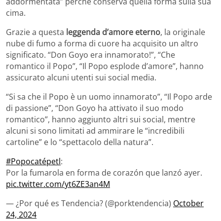
addormentata” perché conserva quella forma sulla sua
cima.
Grazie a questa
leggenda d’amore eterno
, la originale
nube di fumo a forma di cuore ha acquisito un altro
significato. “Don Goyo era innamorato!”, “Che
romantico il Popo”, “Il Popo esplode d’amore”, hanno
assicurato alcuni utenti sui social media.
“Si sa che il Popo è un uomo innamorato”, “Il Popo arde
di passione”, “Don Goyo ha attivato il suo modo
romantico”, hanno aggiunto altri sui social, mentre
alcuni si sono limitati ad ammirare le “incredibili
cartoline” e lo “spettacolo della natura”.
#Popocatépetl
:
Por la fumarola en forma de corazón que lanzó ayer.
pic.twitter.com/yt6ZE3an4M
— ¿Por qué es Tendencia? (@porktendencia)
October
24, 2024