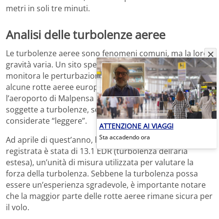
metri in soli tre minuti.
Analisi delle turbolenze aeree
Le turbolenze aeree sono fenomeni comuni, ma la loro
gravità varia. Un sito specializzato, Turbli.com, che
monitora le perturbazioni ad alta quota, ha rivelato che
alcune rotte aeree europee, tra cui quelle da e per
l’aeroporto di Malpensa in Italia, sono tra le più
soggette a turbolenze, sebbene generalmente siano
considerate “leggere”.
ATTENZIONE AI VIAGGI
Sta accadendo ora
Ad aprile di quest’anno, la turbolenza più forte
registrata è stata di 13.1 EDR (turbolenza dell’aria
estesa), un’unità di misura utilizzata per valutare la
forza della turbolenza. Sebbene la turbolenza possa
essere un’esperienza sgradevole, è importante notare
che la maggior parte delle rotte aeree rimane sicura per
il volo.