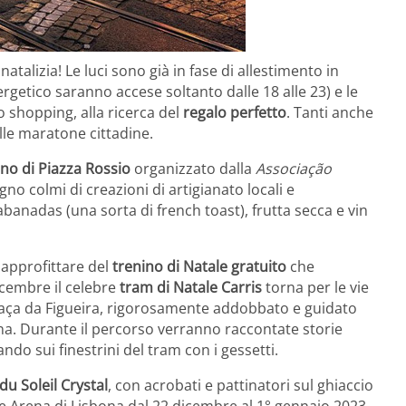
natalizia! Le luci sono già in fase di allestimento in
ergetico saranno accese soltanto dalle 18 alle 23) e le
o shopping, alla ricerca del
regalo perfetto
. Tanti anche
alle maratone cittadine.
no di Piazza Rossio
organizzato dalla
Associação
egno colmi di creazioni di artigianato locali e
abanadas (una sorta di french toast), frutta secca e vin
 approfittare del
trenino di Natale gratuito
che
dicembre il celebre
tram di Natale Carris
torna per le vie
Praça da Figueira, rigorosamente addobbato e guidato
na. Durante il percorso verranno raccontate storie
ndo sui finestrini del tram con i gessetti.
du Soleil Crystal
, con acrobati e pattinatori sul ghiaccio
ce Arena di Lisbona dal 22 dicembre al 1° gennaio 2023.