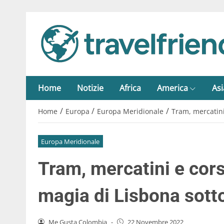
Home
Notizie
Africa
America
Asi
/
/
/
Home
Europa
Europa Meridionale
Tram, mercatini
Europa Meridionale
Tram, mercatini e corse
magia di Lisbona sott
Me Gusta Colombia
-
22 Novembre 2022