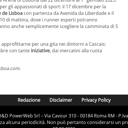
er gli appassionati di sport: il 17 dicembre per la
e de Lisboa
con partenza da Avenida da Liberdade e il
 10 di mattina, dove i runner esperti potranno
tranno anche semplicemente scegliere la camminata di 5
 approfittarne per una gita nei dintorni a Cascais:
embre con tante
iniziative
, dai mercatini alla ruota
isboa.com
.
Redazione
Disclaimer
Privacy Policy
i D&D PowerWeb Srl – Via Cavour 310 - 00184 Roma RM - P.Iv
za alcuna periodicità. Non può pertanto considerarsi un prod