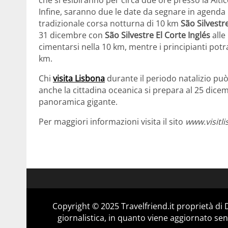
Infine, saranno due le date da segnare in agenda p
tradizionale corsa notturna di 10 km
São Silvestr
31 dicembre con
São Silvestre El Corte Inglés
alle
cimentarsi nella 10 km, mentre i principianti po
km.
Chi
visita Lisbona
durante il periodo natalizio può
anche la cittadina oceanica si prepara al 25 dic
panoramica gigante.
Per maggiori informazioni visita il sito
www.visitl
Copyright © 2025 Travelfriend.it proprietà d
giornalistica, in quanto viene aggiornato sen