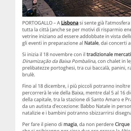
PORTOGALLO – A
Lisbona
si sente già l’atmosfera 
tutta la città (anche se per motivi di risparmio en
vetrine iniziano ad essere addobbate in vista dell
gli eventi in preparazione al
Natale
, dai concerti 
Si inizia il 18 novembre con il
tradizionale mercati
Dinamização da Baixa Pombalina
, con chalet in l
prelibatezze portoghesi, tra cui baccalà, panini, r
brulè.
Fino al 18 dicembre, i più piccoli potranno inoltre
percorrerà le vie della Baixa, mentre dal 5 al 16 
della capitale, tra la stazione di Santo Amaro e 
da un autista d’eccezione: Babbo Natale in perso
natalizie e i bambini potranno sbizzarrirsi disegna
Per fare il pieno di
magia
, da non perdere
Cirque 
che si esibiranno per circa due ore presso la Alti