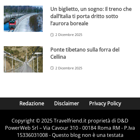
Un biglietto, un sogno: Il treno che
dall’Italia ti porta dritto sotto
l’aurora boreale
2 Dicembre 2025
Ponte tibetano sulla forra del
Cellina
2 Dicembre 2025
Redazione
Disclaimer
Privacy Policy
Copyright © 2025 Travelfriend.it proprietà di D&D
PowerWeb Srl – Via Cavour 310 - 00184 Roma RM - P.Iva
15336031008 - Questo blog non è una testata