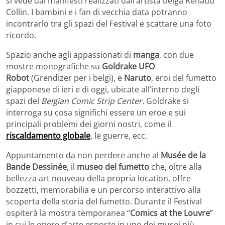
si vede dai manifesti realizzati dall’artista belga Renaud
Collin. I bambini e i fan di vecchia data potranno
incontrarlo tra gli spazi del Festival e scattare una foto
ricordo.
Spazio anche agli appassionati di
manga
, con due
mostre monografiche su
Goldrake UFO
Robot
(Grendizer per i belgi), e
Naruto
, eroi del fumetto
giapponese di ieri e di oggi, ubicate all’interno degli
spazi del
Belgian Comic Strip Center
. Goldrake si
interroga su cosa significhi essere un eroe e sui
principali problemi dei giorni nostri, come il
riscaldamento globale
, le guerre, ecc.
Appuntamento da non perdere anche al
Musée de la
Bande Dessinée
, il
museo del fumetto
che, oltre alla
bellezza art nouveau della propria location, offre
bozzetti, memorabilia e un percorso interattivo alla
scoperta della storia del fumetto. Durante il Festival
ospiterà la mostra temporanea “
Comics at the Louvre
”
in cui le opere d’arte esposte in uno dei musei più