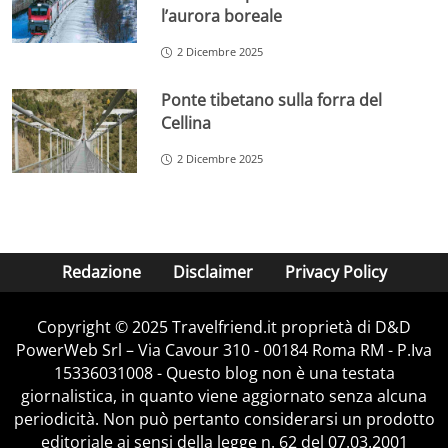
l’aurora boreale
2 Dicembre 2025
Ponte tibetano sulla forra del
Cellina
2 Dicembre 2025
Redazione
Disclaimer
Privacy Policy
Copyright © 2025 Travelfriend.it proprietà di D&D
PowerWeb Srl – Via Cavour 310 - 00184 Roma RM - P.Iva
15336031008 - Questo blog non è una testata
giornalistica, in quanto viene aggiornato senza alcuna
periodicità. Non può pertanto considerarsi un prodotto
editoriale ai sensi della legge n. 62 del 07.03.2001