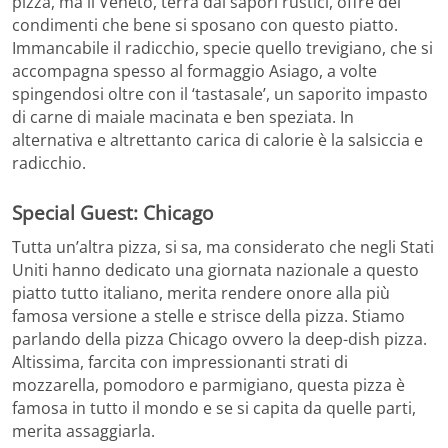
pizza, ma il Veneto, terra dai sapori rustici, offre dei
condimenti che bene si sposano con questo piatto.
Immancabile il radicchio, specie quello trevigiano, che si
accompagna spesso al formaggio Asiago, a volte
spingendosi oltre con il ‘tastasale’, un saporito impasto
di carne di maiale macinata e ben speziata. In
alternativa e altrettanto carica di calorie è la salsiccia e
radicchio.
Special Guest: Chicago
Tutta un’altra pizza, si sa, ma considerato che negli Stati
Uniti hanno dedicato una giornata nazionale a questo
piatto tutto italiano, merita rendere onore alla più
famosa versione a stelle e strisce della pizza. Stiamo
parlando della pizza Chicago ovvero la deep-dish pizza.
Altissima, farcita con impressionanti strati di
mozzarella, pomodoro e parmigiano, questa pizza è
famosa in tutto il mondo e se si capita da quelle parti,
merita assaggiarla.