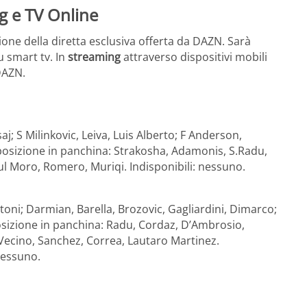
g e TV Online
ione della diretta esclusiva offerta da DAZN. Sarà
u smart tv. In
streaming
attraverso dispositivi mobili
DAZN.
saj; S Milinkovic, Leiva, Luis Alberto; F Anderson,
sposizione in panchina: Strakosha, Adamonis, S.Radu,
aul Moro, Romero, Muriqi. Indisponibili: nessuno.
stoni; Darmian, Barella, Brozovic, Gagliardini, Dimarco;
osizione in panchina: Radu, Cordaz, D’Ambrosio,
 Vecino, Sanchez, Correa, Lautaro Martinez.
 nessuno.