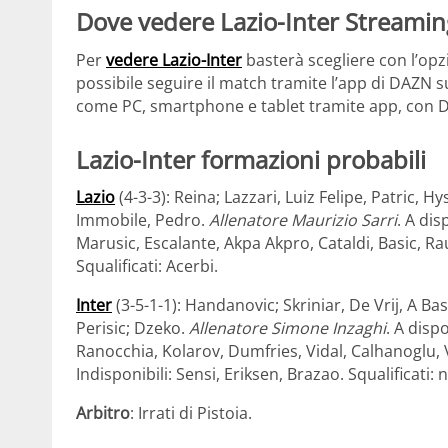
Dove vedere Lazio-Inter Streamin
Per
vedere Lazio-Inter
basterà scegliere con l’opz
possibile seguire il match tramite l’app di DAZN s
come PC, smartphone e tablet tramite app, con 
Lazio-Inter formazioni probabili
Lazio
(4-3-3): Reina; Lazzari, Luiz Felipe, Patric, Hy
Immobile, Pedro.
Allenatore Maurizio Sarri
. A di
Marusic, Escalante, Akpa Akpro, Cataldi, Basic, R
Squalificati: Acerbi.
Inter
(3-5-1-1): Handanovic; Skriniar, De Vrij, A Ba
Perisic; Dzeko.
Allenatore Simone Inzaghi
. A disp
Ranocchia, Kolarov, Dumfries, Vidal, Calhanoglu,
Indisponibili: Sensi, Eriksen, Brazao. Squalificati:
Arbitro
: Irrati di Pistoia.