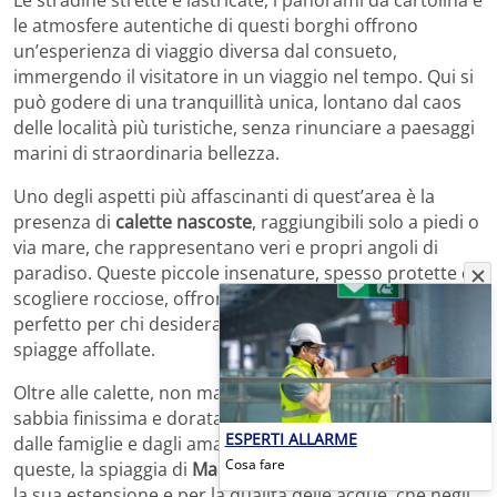
le atmosfere autentiche di questi borghi offrono
un’esperienza di viaggio diversa dal consueto,
immergendo il visitatore in un viaggio nel tempo. Qui si
può godere di una tranquillità unica, lontano dal caos
delle località più turistiche, senza rinunciare a paesaggi
marini di straordinaria bellezza.
Uno degli aspetti più affascinanti di quest’area è la
presenza di
calette nascoste
, raggiungibili solo a piedi o
via mare, che rappresentano veri e propri angoli di
paradiso. Queste piccole insenature, spesso protette da
scogliere rocciose, offrono un mare limpido e turchese,
perfetto per chi desidera rilassarsi lontano dalle
spiagge affollate.
Oltre alle calette, non mancano
spiagge ampie
con
sabbia finissima e dorata, particolarmente apprezzate
ESPERTI ALLARME
dalle famiglie e dagli amanti degli sport acquatici. Tra
Cosa fare
queste, la spiaggia di
Marina di Pulsano
si distingue per
la sua estensione e per la qualità delle acque, che negli