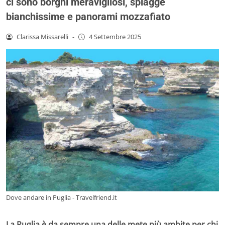
ci sono borghi meravigliosi, spiagge
bianchissime e panorami mozzafiato
Clarissa Missarelli
-
4 Settembre 2025
Dove andare in Puglia - Travelfriend.it
La Puglia è da sempre una delle mete più ambite per chi