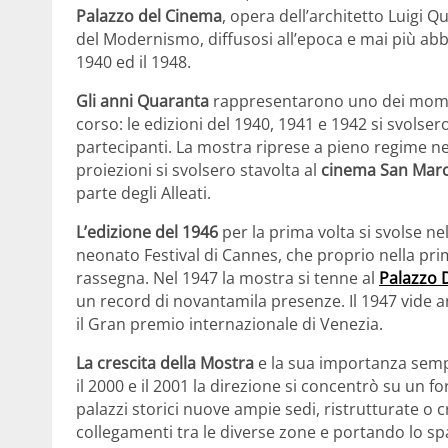
Palazzo del Cinema
, opera dell’architetto Luigi 
del Modernismo, diffusosi all’epoca e mai più abb
1940 ed il 1948.
Gli anni Quaranta
rappresentarono uno dei momenti
corso: le edizioni del 1940, 1941 e 1942 si svolser
partecipanti. La mostra riprese a pieno regime ne
proiezioni si svolsero stavolta al
cinema San Mar
parte degli Alleati.
L’edizione del 1946
per la prima volta si svolse ne
neonato Festival di Cannes, che proprio nella pri
rassegna. Nel 1947 la mostra si tenne al
Palazzo 
un record di novantamila presenze. Il 1947 vide a
il Gran premio internazionale di Venezia.
La crescita della Mostra
e la sua importanza sempr
il 2000 e il 2001 la direzione si concentrò su un f
palazzi storici nuove ampie sedi, ristrutturate o c
collegamenti tra le diverse zone e portando lo spa