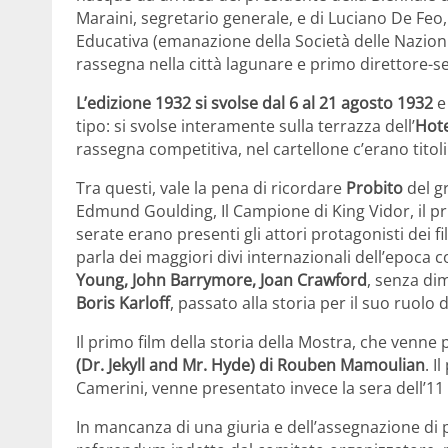
Maraini, segretario generale, e di Luciano De Feo
Educativa (emanazione della Società delle Nazioni
rassegna nella città lagunare e primo direttore-s
L’edizione 1932 si svolse dal 6 al 21 agosto 1932
e
tipo: si svolse interamente sulla terrazza dell’
Hote
rassegna competitiva, nel cartellone c’erano titoli
Tra questi, vale la pena di ricordare
Probito
del g
Edmund Goulding, Il Campione di King Vidor, il pr
serate erano presenti gli attori protagonisti dei fi
parla dei maggiori divi internazionali dell’epoca
Young, John Barrymore, Joan Crawford
, senza dim
Boris Karloff
, passato alla storia per il suo ruolo
Il primo film della storia della Mostra, che venne 
(Dr. Jekyll and Mr. Hyde) di Rouben Mamoulian
. I
Camerini, venne presentato invece la sera dell’11
In mancanza di una giuria e dell’assegnazione di p