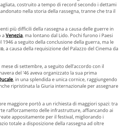
Quagliata, costruito a tempo di record secondo i dettami
andonato nella storia della rassegna, tranne che tra il
 più difficili della rassegna a causa delle guerre in
o a
Venezia
, ma lontano dal Lido. Pochi furono i Paesi
l 1946 a seguito della conclusione della guerra, ma le
co
, a causa della requisizione del Palazzo del Cinema da
l mese di settembre, a seguito dell’accordo con il
mavera del ‘46 aveva organizzato la sua prima
Ducale
, in una splendida e unica cornice, raggiungendo
nche ripristinata la Giuria internazionale per assegnare
e maggiore portò a un richiesta di maggiori spazi: tra
orte rafforzamento delle infrastrutture, affiancando ai
reate appositamente per il festival, migliorando i
zio totale a disposizione della rassegna ad oltre