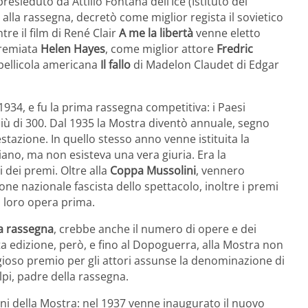
sieduto da Attilio Fontana dell’Ice (Istituto del
alla rassegna, decretò come miglior regista il sovietico
tre il film di René Clair
A me la libertà
venne eletto
premiata
Helen Hayes
, come miglior attore
Fredric
 pellicola americana
Il fallo
di Madelon Claudet di Edgar
934, e fu la prima rassegna competitiva: i Paesi
 più di 300. Dal 1935 la Mostra diventò annuale, segno
tazione. In quello stesso anno venne istituita la
liano, ma non esisteva una vera giuria. Era la
 dei premi. Oltre alla
Coppa Mussolini
, vennero
one nazionale fascista dello spettacolo, inoltre i premi
la loro opera prima.
la rassegna
, crebbe anche il numero di opere e dei
ta edizione, però, e fino al Dopoguerra, alla Mostra non
tigioso premio per gli attori assunse la denominazione di
pi, padre della rassegna.
oni della Mostra: nel 1937 venne inaugurato il nuovo