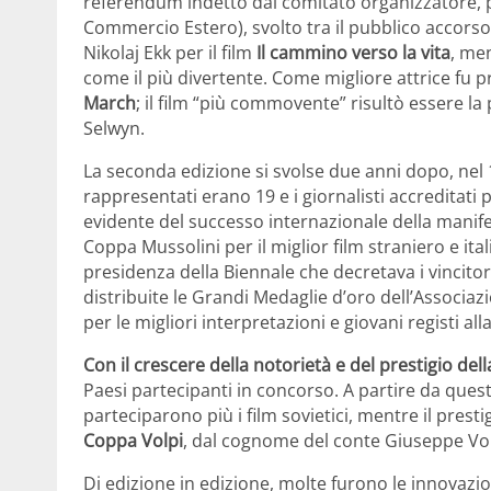
referendum indetto dal comitato organizzatore, pre
Commercio Estero), svolto tra il pubblico accorso 
Nikolaj Ekk per il film
Il cammino verso la vita
, men
come il più divertente. Come migliore attrice fu 
March
; il film “più commovente” risultò essere la
Selwyn.
La seconda edizione si svolse due anni dopo, nel 1
rappresentati erano 19 e i giornalisti accreditati
evidente del successo internazionale della manifes
Coppa Mussolini per il miglior film straniero e ita
presidenza della Biennale che decretava i vincitori
distribuite le Grandi Medaglie d’oro dell’Associazi
per le migliori interpretazioni e giovani registi al
Con il crescere della notorietà e del prestigio del
Paesi partecipanti in concorso. A partire da ques
parteciparono più i film sovietici, mentre il pres
Coppa Volpi
, dal cognome del conte Giuseppe Vol
Di edizione in edizione, molte furono le innovazi