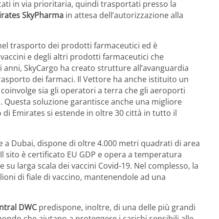
cati in via prioritaria, quindi trasportati presso la
rates SkyPharma
in attesa dell’autorizzazione alla
l trasporto dei prodotti farmaceutici ed è
accini e degli altri prodotti farmaceutici che
 anni, SkyCargo ha creato strutture all’avanguardia
rasporto dei farmaci. Il Vettore ha anche istituito un
involge sia gli operatori a terra che gli aeroporti
ci. Questa soluzione garantisce anche una migliore
i Emirates si estende in oltre 30 città in tutto il
 a Dubai, dispone di oltre 4.000 metri quadrati di area
 Il sito è certificato EU GDP e opera a temperatura
ne su larga scala dei vaccini Covid-19. Nel complesso, la
lioni di fiale di vaccino, mantenendole ad una
ntral DWC
predispone, inoltre, di una delle più grandi
 mondo che aiutano a proteggere i carichi sensibili alle