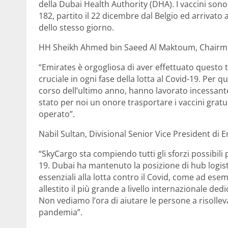
della Dubai Health Authority (DHA). I vaccini sono 
182, partito il 22 dicembre dal Belgio ed arrivato 
dello stesso giorno.
HH Sheikh Ahmed bin Saeed Al Maktoum, Chairman 
“Emirates è orgogliosa di aver effettuato questo t
cruciale in ogni fase della lotta al Covid-19. Per 
corso dell’ultimo anno, hanno lavorato incessantem
stato per noi un onore trasportare i vaccini gra
operato”.
Nabil Sultan, Divisional Senior Vice President di
“SkyCargo sta compiendo tutti gli sforzi possibili p
19. Dubai ha mantenuto la posizione di hub logisti
essenziali alla lotta contro il Covid, come ad ese
allestito il più grande a livello internazionale ded
Non vediamo l’ora di aiutare le persone a risolle
pandemia”.