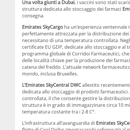
Una volta giunti a Dubai
, i vaccini sono stati scari
struttura dedicata allo stoccaggio dei farmaci
Emi
consegna.
Emirates SkyCargo
ha un’esperienza ventennale ne
perfettamente attrezzata per la distribuzione dei v
necessitano di una temperatura controllata. Negli
certificate EU GDP, dedicate allo stoccaggio e al t
programma globale di Corridoi Farmaceutici, che co
delle località chiave per la produzione dei farma
catena del freddo. L’attuale network farmaceutico d
mondo, inclusa Bruxelles.
L’Emirates SkyCentral DWC
allestito recentemente
dedicata allo stoccaggio di prodotti farmaceutici.
controllata, il che consente gestire la distribuzio
struttura è in grado di immagazzinare circa 10 mi
temperatura costante tra i 2-8 C°.
L’infrastruttura all’avanguardia di
Emirates SkyCe
flotte di Cool Dollys (montacarichi refrigerati) al